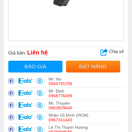
Chia sẻ
Liên hệ
Giá bán:
BÁO GIÁ
ĐẶT HÀNG
Mr. Vui
|
|
|
0944755799
Mr. Định
|
|
|
0968776499
Mr. Thuyên
|
|
|
0963829640
Nhân Võ Đình (HCM)
|
|
|
0967161443
Lê Thị Thanh Hương
|
|
|