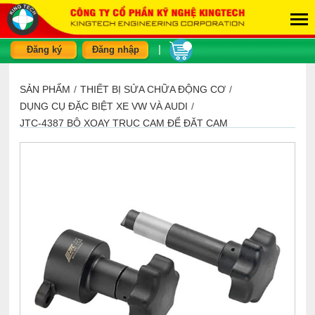
|
Đăng ký
Đăng nhập
SẢN PHẨM
/
THIẾT BỊ SỬA CHỮA ĐỘNG CƠ
/
DỤNG CỤ ĐẶC BIỆT XE VW VÀ AUDI
/
JTC-4387 BỘ XOAY TRỤC CAM ĐỂ ĐẶT CAM