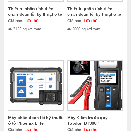
Thiết bị phân tích điện,
Thiết bị phân tích điện,
chẩn đoán lỗi kỹ thuật ô tô
chẩn đoán lỗi kỹ thuật ô tô
Topdon Phoenix Smart
Phoenix Max
Liên hệ
Liên hệ
Giá bán:
Giá bán:
3125 người xem
2000 người xem
Máy chẩn đoán lỗi kỹ thuật
Máy Kiểm tra ắc quy
ô tô Phoenix Elite
Topdon BT300P
Liên hệ
Liên hệ
Giá bán:
Giá bán: