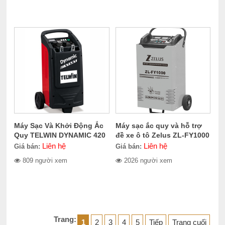
Máy Sạc Và Khởi Động Ắc
Máy sạc ắc quy và hỗ trợ
Quy TELWIN DYNAMIC 420
đề xe ô tô Zelus ZL-FY1000
START
Liên hệ
Liên hệ
Giá bán:
Giá bán:
809 người xem
2026 người xem
Trang:
1
2
3
4
5
Tiếp
Trang cuối