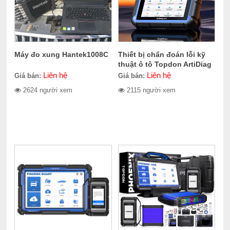
Máy đo xung Hantek1008C
Thiết bị chẩn đoán lỗi kỹ
thuật ô tô Topdon ArtiDiag
Pro
Liên hệ
Liên hệ
Giá bán:
Giá bán:
2624 người xem
2115 người xem