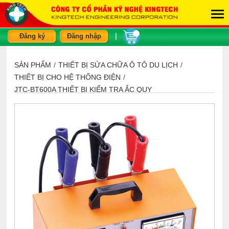
|
Đăng ký
Đăng nhập
SẢN PHẨM
/
THIẾT BỊ SỬA CHỮA Ô TÔ DU LỊCH
/
THIẾT BỊ CHO HỆ THỐNG ĐIỆN
/
JTC-BT600A THIẾT BỊ KIỂM TRA ẮC QUY