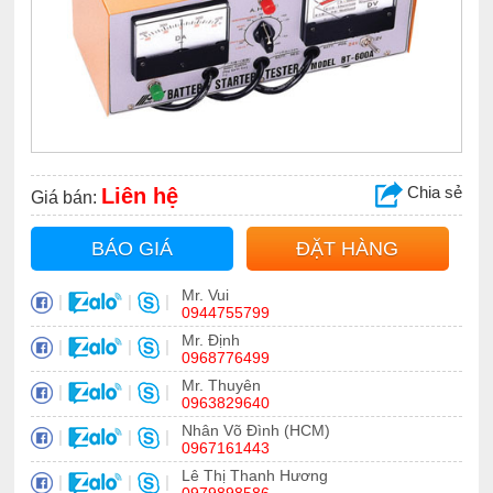
Chia sẻ
Liên hệ
Giá bán:
BÁO GIÁ
ĐẶT HÀNG
Mr. Vui
|
|
|
0944755799
Mr. Định
|
|
|
0968776499
Mr. Thuyên
|
|
|
0963829640
Nhân Võ Đình (HCM)
|
|
|
0967161443
Lê Thị Thanh Hương
|
|
|