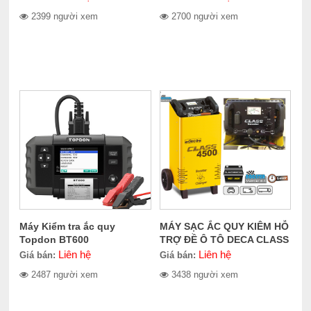
2399 người xem
2700 người xem
Máy Kiểm tra ắc quy
MÁY SẠC ẮC QUY KIÊM HỖ
Topdon BT600
TRỢ ĐỀ Ô TÔ DECA CLASS
BOOSTER 4500
Liên hệ
Liên hệ
Giá bán:
Giá bán:
2487 người xem
3438 người xem